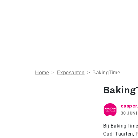
Home
>
Exposanten
>
BakingTime
Baking
casper
30 JUNI
Bij BakingTime
Oud! Taarten, P