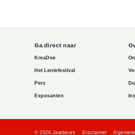
Ga direct naar
O
KreaDoe
On
Het Lentefestival
Ve
Pers
Du
Exposanten
In
© 2026 Jaarbeurs
Disclaimer
Algemene