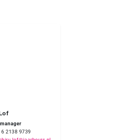
Lof
tmanager
 6 2138 9739
shiru.lof@jaarbeurs.nl