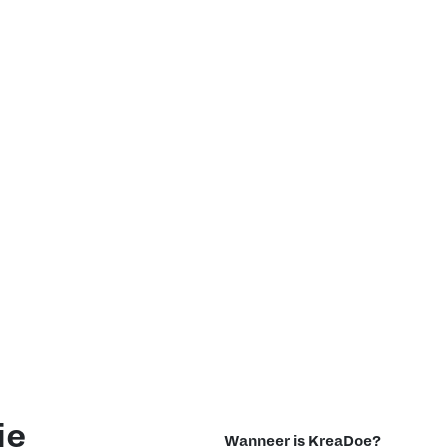
 vragen
ie
Wanneer is KreaDoe?