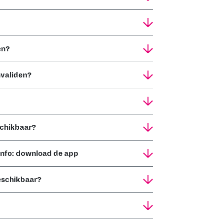
en?
nvaliden?
schikbaar?
 info: download de app
beschikbaar?