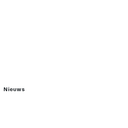
Wij kijken graag samen met jou naar de
perfecte plek.
Neem contact met ons op, dan nemen we de
mogelijkheden vrijblijvend met je door!
Contact
Nieuws