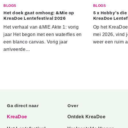
BLOGS
BLOGS
Het doek gaat omhoog: &Mie op
5 x Hobby’s die 
KreaDoe Lentefestival 2026
KreaDoe Lentef
Het verhaal van &MIE Akte 1: vorig
Op het KreaDoe L
jaar Het begon met een waterfles en
mei 2026, vind j
een blanco canvas. Vorig jaar
weer een ruim 
arriveerde…
Ga direct naar
Over
KreaDoe
Ontdek KreaDoe