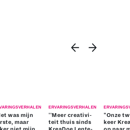
VARINGSVERHALEN
ERVARINGSVERHALEN
ERVARINGS
Het was mijn
''Meer cre­a­ti­vi­
"Onze t
rste, maar
teit thuis sinds
keer Kre
ker niet mijn
KreaDoe Len­te­
op naar 