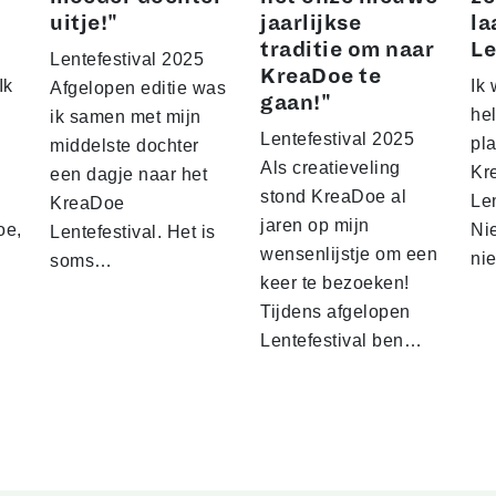
uitje!"
jaarlijkse
la
traditie om naar
Le
Lentefestival 2025
KreaDoe te
Ik
Ik 
Afgelopen editie was
gaan!"
he
ik samen met mijn
Lentefestival 2025
pl
middelste dochter
Als creatieveling
Kr
een dagje naar het
stond KreaDoe al
Len
KreaDoe
jaren op mijn
oe,
Ni
Lentefestival. Het is
wensenlijstje om een
ni
soms…
keer te bezoeken!
Tijdens afgelopen
Lentefestival ben…