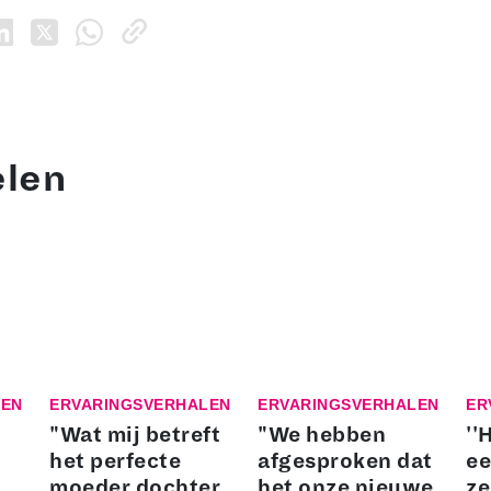
elen
LEN
ERVARINGSVERHALEN
ERVARINGSVERHALEN
ER
"Wat mij betreft
"We hebben
''
het perfecte
afgesproken dat
ee
moeder dochter
het onze nieuwe
ze