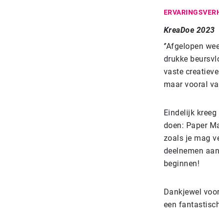
ERVARINGSVER
KreaDoe 2023
‘’Afgelopen we
drukke beursvl
vaste creatieve
maar vooral va
Eindelijk kreeg
doen: Paper Ma
zoals je mag v
deelnemen aan 
beginnen!
Dankjewel voor
een fantastisch