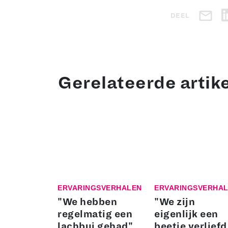
DEEL
Gerelateerde artik
ERVARINGSVERHALEN
ERVARINGSVERHA
"We hebben
"We zijn
regelmatig een
eigenlijk een
lachbui gehad"
beetje verliefd