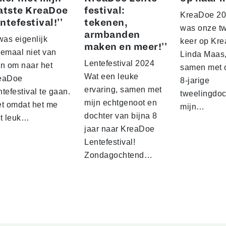
atste KreaDoe
fes­ti­val:
KreaDoe 202
ntefestival!''
tekenen,
was onze t
armbanden
was eigenlijk
keer op Kre
maken en meer!''
lemaal niet van
Linda Maas
Lentefestival 2024
an om naar het
samen met 
Wat een leuke
eaDoe
8-jarige
ervaring, samen met
tefestival te gaan.
tweelingdoc
mijn echtgenoot en
et omdat het me
mijn…
dochter van bijna 8
et leuk…
jaar naar KreaDoe
Lentefestival!
Zondagochtend…