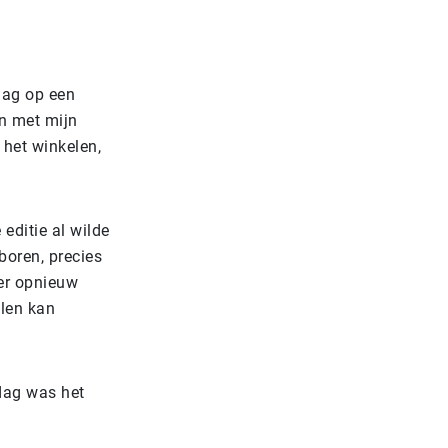
dag op een
n met mijn
 het winkelen,
 editie al wilde
boren, precies
eer opnieuw
llen kan
dag was het