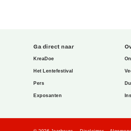
Ga direct naar
O
KreaDoe
On
Het Lentefestival
Ve
Pers
Du
Exposanten
In