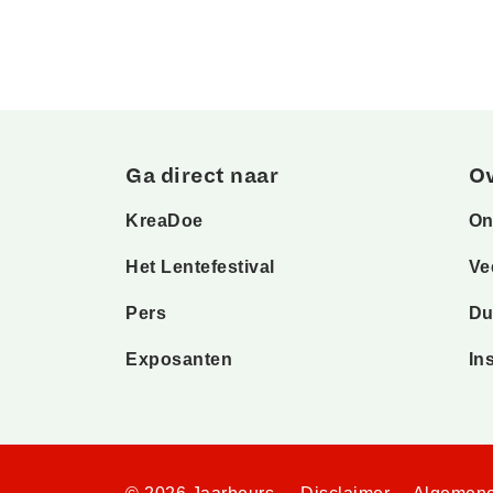
Ga direct naar
O
KreaDoe
On
Het Lentefestival
Ve
Pers
Du
Exposanten
In