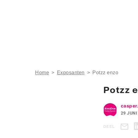
Home
>
Exposanten
>
Potzz enzo
Potzz 
casper
29 JUNI
DEEL