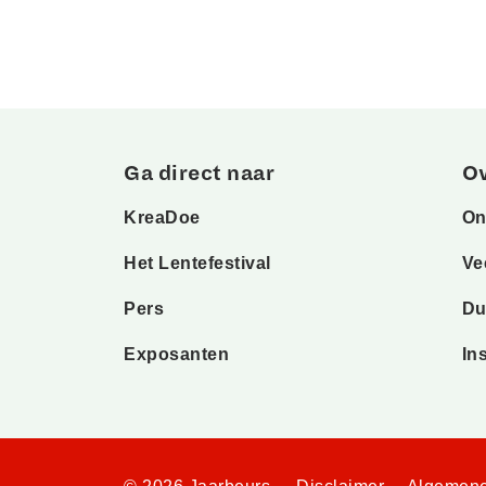
Ga direct naar
O
KreaDoe
On
Het Lentefestival
Ve
Pers
Du
Exposanten
In