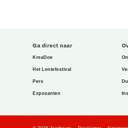
Ga direct naar
O
KreaDoe
On
Het Lentefestival
Ve
Pers
Du
Exposanten
In