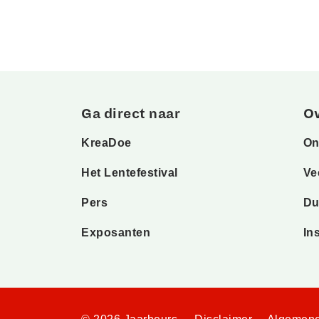
Ga direct naar
O
KreaDoe
On
Het Lentefestival
Ve
Pers
Du
Exposanten
In