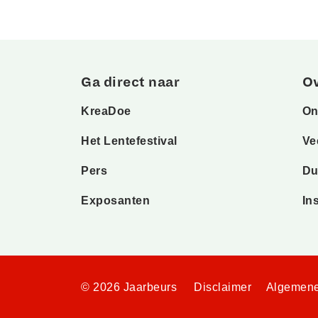
Ga direct naar
O
KreaDoe
On
Het Lentefestival
Ve
Pers
Du
Exposanten
In
© 2026 Jaarbeurs
Disclaimer
Algemene