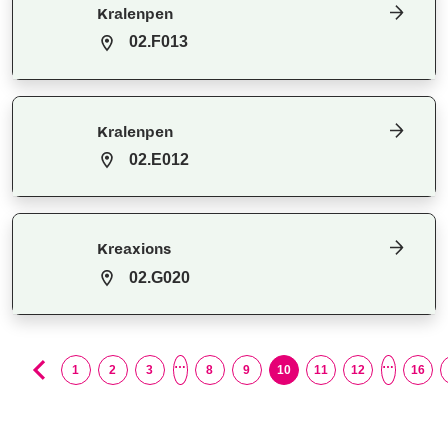
Kralenpen
02.F013
Kralenpen
02.E012
Kreaxions
02.G020
…
…
1
2
3
8
9
10
11
12
16