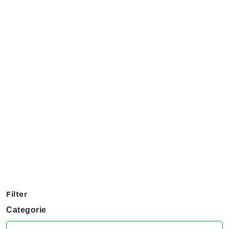
Exposanten overzicht
Filter op jouw favoriete hobby om te kijken welke stands
jij niet kunt missen tijdens het KreaDoe!
Filter
Categorie