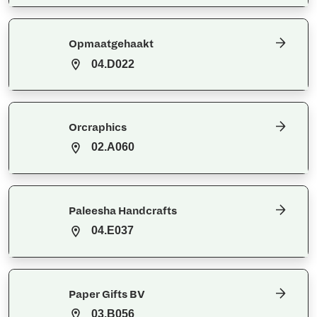
Opmaatgehaakt
04.D022
Orcraphics
02.A060
Paleesha Handcrafts
04.E037
Paper Gifts BV
03.B056