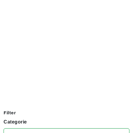
Exposanten overzicht
Filter op jouw favoriete hobby om te kijken welke stands
jij niet kunt missen tijdens het KreaDoe!
Filter
Categorie