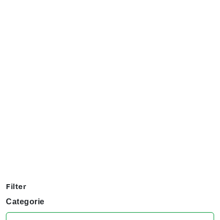
Exposanten overzicht
Filter op jouw favoriete hobby om te kijken welke stands
jij niet kunt missen tijdens het KreaDoe!
Filter
Categorie