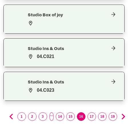
Studio Box of joy
Studio Ins & Outs
04.C021
Studio Ins & Outs
04.C023
…
1
2
3
14
15
16
17
18
19