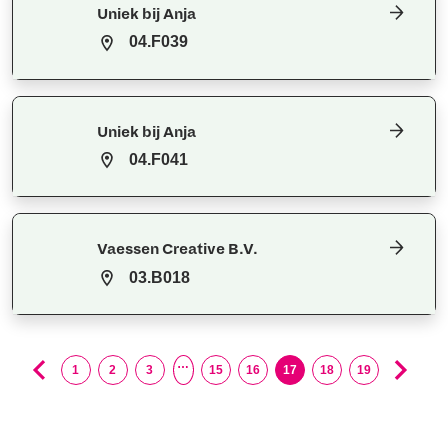
Uniek bij Anja
04.F039
Uniek bij Anja
04.F041
Vaessen Creative B.V.
03.B018
…
1
2
3
15
16
17
18
19