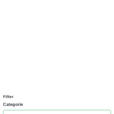
Exposanten overzicht
Filter op jouw favoriete hobby om te kijken welke stands
jij niet kunt missen tijdens het KreaDoe!
Filter
Categorie