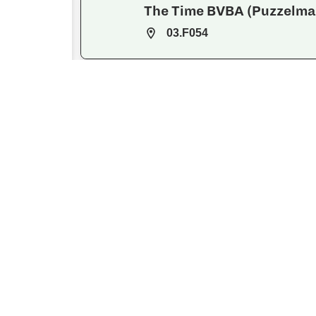
The Time BVBA (Puzzelma
03.F054
TheMagicTouch
04.D052
TOMMASINI
02.E042
TOMMASINI
02.E044