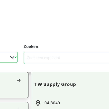
Zoeken
Focus terug op het overzicht
TW Supply Group
04.B040