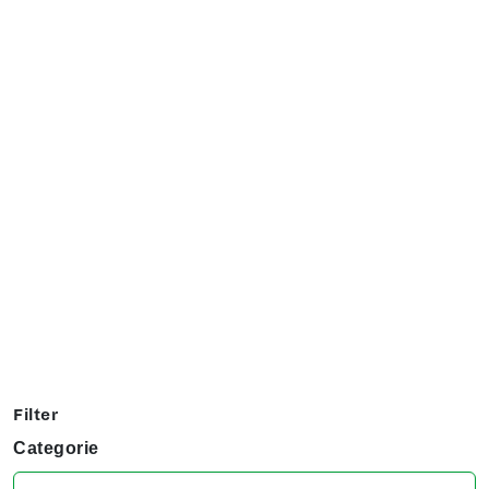
Exposanten overzicht
Filter op jouw favoriete hobby om te kijken welke stands
jij niet kunt missen tijdens het KreaDoe!
Filter
Categorie