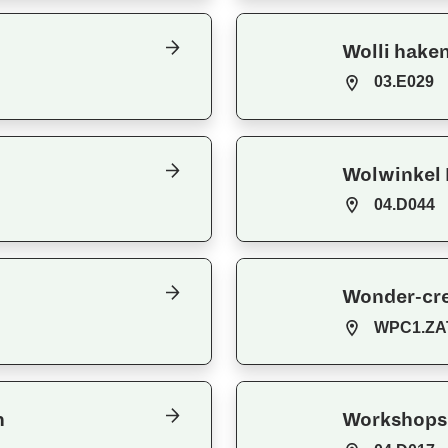
Wolli hake
03.E029
Wolwinkel E
04.D044
Wonder-cr
WPC1.ZA
n
Workshops