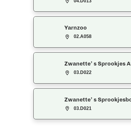
04.D013
Yarnzoo
02.A058
Zwanette’ s Sprookjes A
03.D022
Zwanette’ s Sprookjesb
03.D021