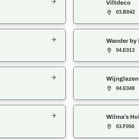
Viltdeco
03.B042
Wander by 
04.E013
Wijnglazen
04.E049
Wilma’s Ho
03.F050