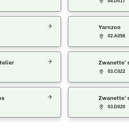
04.D017
Yarnzoo
02.A056
telier
Zwanette’ 
03.C022
os
Zwanette’ 
03.D020