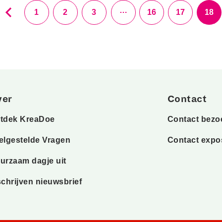
…
1
2
3
16
17
18
ver
Contact
tdek KreaDoe
Contact bezo
elgestelde Vragen
Contact expo
urzaam dagje uit
schrijven nieuwsbrief