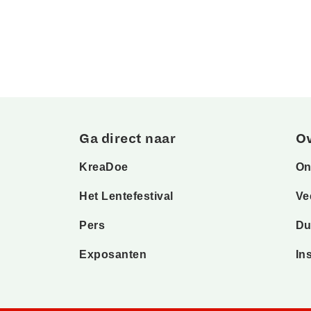
Ga direct naar
O
KreaDoe
On
Het Lentefestival
Ve
Pers
Du
Exposanten
In