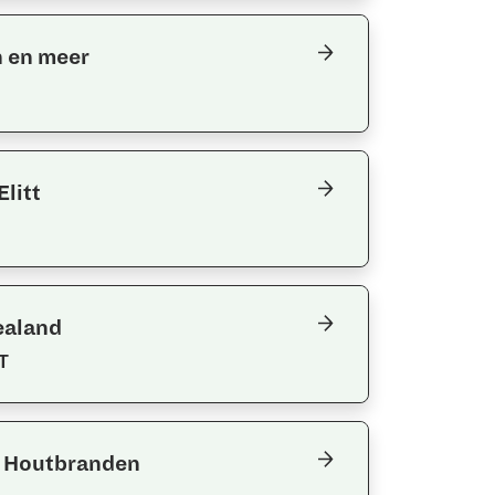
n en meer
litt
ealand
T
 Houtbranden