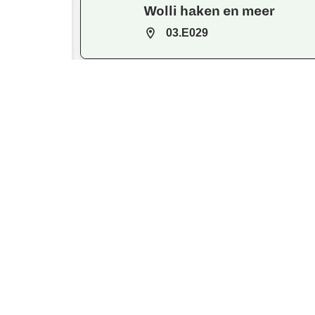
Wolli haken en meer
03.E029
Wolwinkel Elitt
04.D042
Wolwinkel Elitt
04.D044
Wonder-crealand
WPC1.ZON