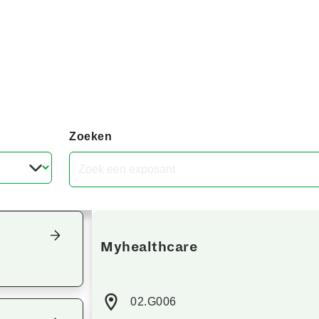
Zoeken
Focus terug op het overzicht
Myhealthcare
02.G006