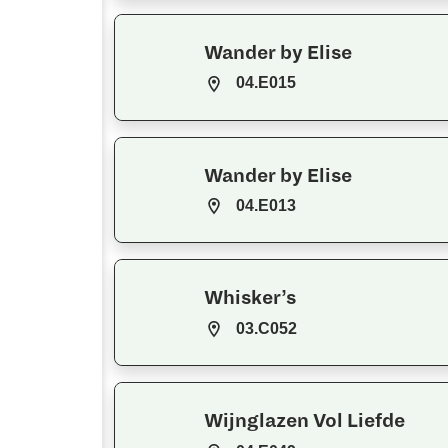
Wander by Elise
04.E015
Wander by Elise
04.E013
Whisker’s
03.C052
Wijnglazen Vol Liefde