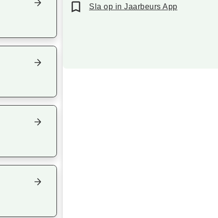
Sla op in Jaarbeurs App
Focus op volgend item