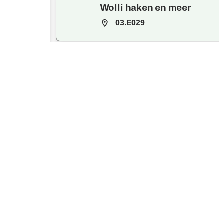
Wolli haken en meer
03.E029
Wolwinkel Elitt
04.D042
Wolwinkel Elitt
04.D044
Wonder-crealand
WPC1.ZON