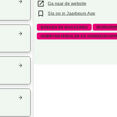
Ga naar de website
Sla op in Jaarbeurs App
BOEKEN EN MAGAZINES
BORDUREN
HOBBYMATERIALEN EN GEREEDSCHAP
Focus op volgend item