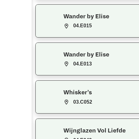
Wander by Elise
04.E015
Wander by Elise
04.E013
Whisker’s
03.C052
Wijnglazen Vol Liefde