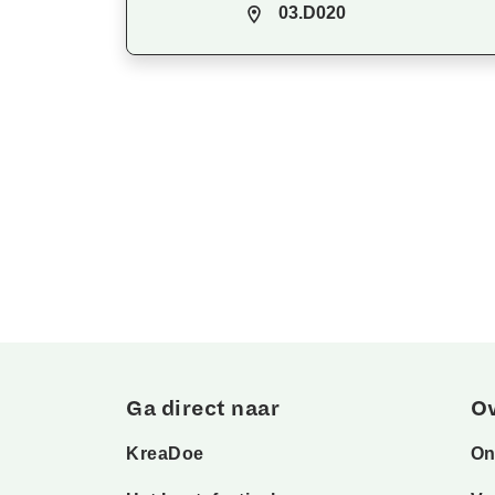
03.D020
Ga direct naar
O
KreaDoe
On