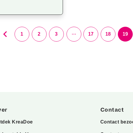
…
1
2
3
17
18
19
ver
Contact
tdek KreaDoe
Contact bezo