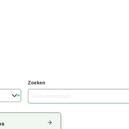
Zoeken
os