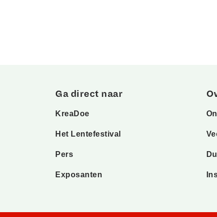
Ga direct naar
O
KreaDoe
On
Het Lentefestival
Ve
Pers
Du
Exposanten
In