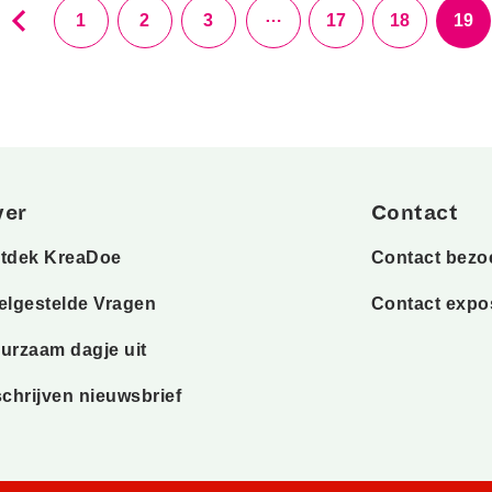
…
1
2
3
17
18
19
ver
Contact
tdek KreaDoe
Contact bezo
elgestelde Vragen
Contact expo
urzaam dagje uit
schrijven nieuwsbrief