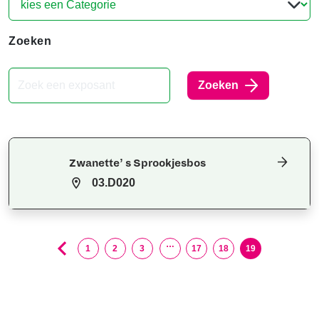
Zoeken
Zoeken
Zwanette’ s Sprookjesbos
03.D020
…
1
2
3
17
18
19