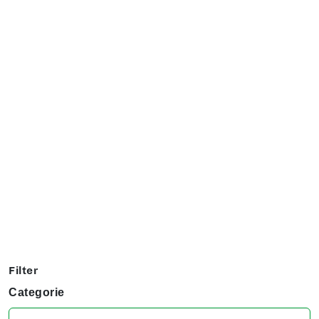
Exposanten overzicht
Filter op jouw favoriete hobby om te kijken welke stands
jij niet kunt missen tijdens het KreaDoe!
Filter
Categorie