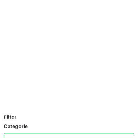
Exposanten overzicht
Filter op jouw favoriete hobby om te kijken welke stands
jij niet kunt missen tijdens het KreaDoe!
Filter
Categorie