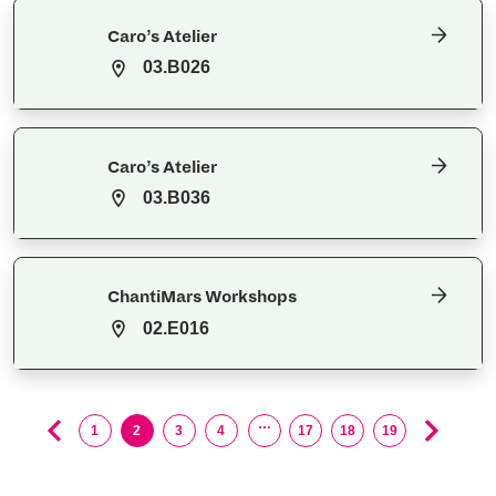
Caro’s Atelier
03.B026
Caro’s Atelier
03.B036
ChantiMars Workshops
02.E016
…
1
2
3
4
17
18
19