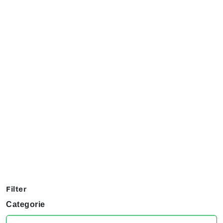
Exposanten overzicht
Filter op jouw favoriete hobby om te kijken welke stands
jij niet kunt missen tijdens het KreaDoe!
Filter
Categorie