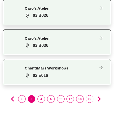
Caro’s Atelier
03.B026
Caro’s Atelier
03.B036
ChantiMars Workshops
02.E016
…
1
2
3
4
17
18
19