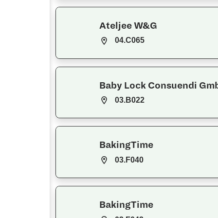
Ateljee W&G
04.C065
Baby Lock Consuendi Gm
03.B022
BakingTime
03.F040
BakingTime