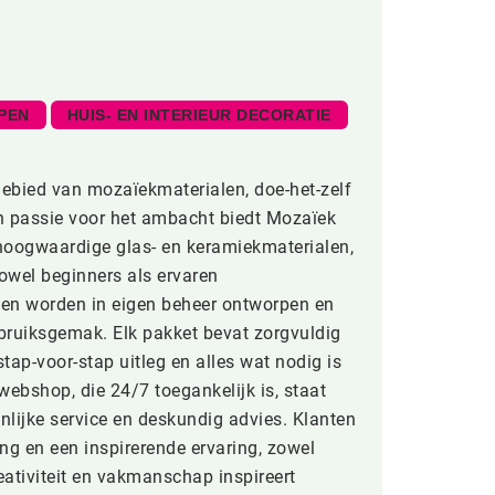
PEN
HUIS- EN INTERIEUR DECORATIE
gebied van mozaïekmaterialen, doe-het-zelf
en passie voor het ambacht biedt Mozaïek
hoogwaardige glas- en keramiekmaterialen,
wel beginners als ervaren
ten worden in eigen beheer ontworpen en
bruiksgemak. Elk pakket bevat zorgvuldig
stap-voor-stap uitleg en alles wat nodig is
webshop, die 24/7 toegankelijk is, staat
ijke service en deskundig advies. Klanten
ing en een inspirerende ervaring, zowel
eativiteit en vakmanschap inspireert