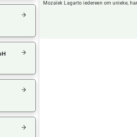
Mozaïek Lagarto iedereen om unieke, ha
Focus op volgend item
bH