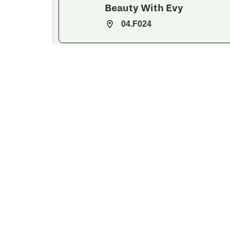
Beauty With Evy
04.F024
Bij Pluis
04.F022
Bloemenboerderij de
Scholte
THTR.2
Boekhandel Vos & van der
Leer