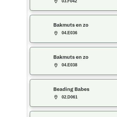
03.F042
Bakmuts en zo
04.E036
Bakmuts en zo
04.E038
Beading Babes
02.D061