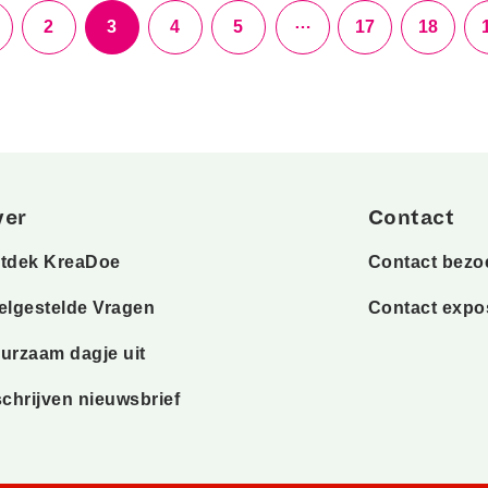
…
2
3
4
5
17
18
ver
Contact
tdek KreaDoe
Contact bezo
elgestelde Vragen
Contact expo
urzaam dagje uit
schrijven nieuwsbrief