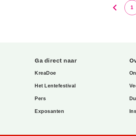
1
Ga direct naar
O
KreaDoe
On
Het Lentefestival
Ve
Pers
Du
Exposanten
In