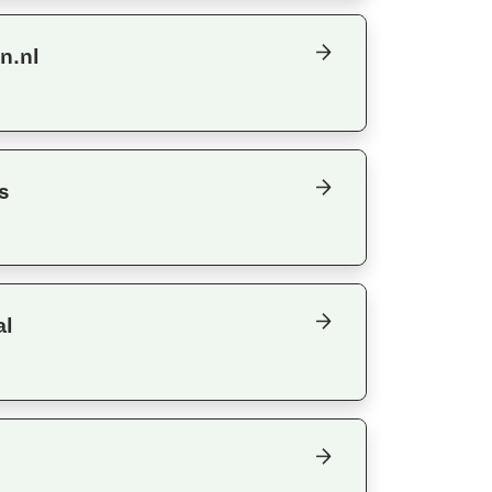
n.nl
s
al