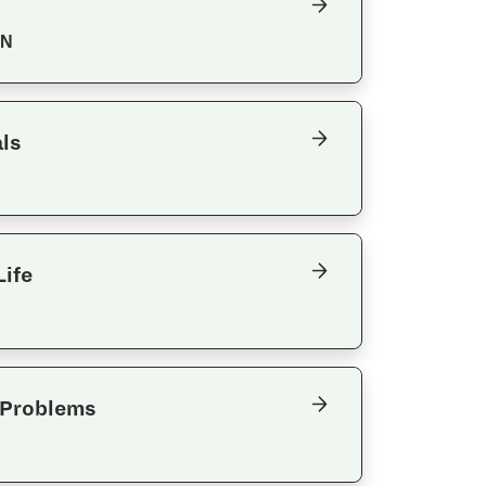
ON
ls
Life
e Problems