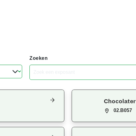
Zoeken
Chocolater
02.B057