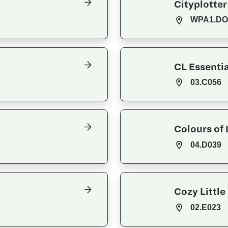
Cityplotter
WPA1.D
CL Essentia
03.C056
Colours of 
04.D039
Cozy Littl
02.E023