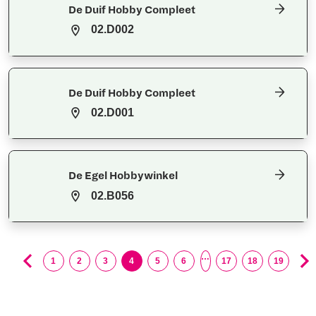
De Duif Hobby Compleet
02.D002
De Duif Hobby Compleet
02.D001
De Egel Hobbywinkel
02.B056
…
1
2
3
4
5
6
17
18
19