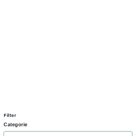
Exposanten overzicht
Filter op jouw favoriete hobby om te kijken welke stands
jij niet kunt missen tijdens het KreaDoe!
Filter
Categorie