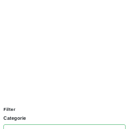
Exposanten overzicht
Filter op jouw favoriete hobby om te kijken welke stands
jij niet kunt missen tijdens het KreaDoe!
Filter
Categorie