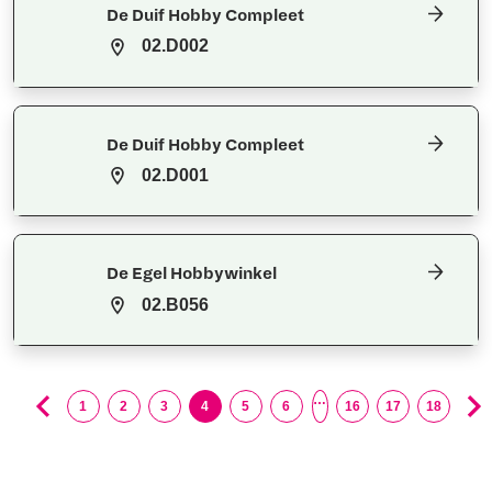
De Duif Hobby Compleet
02.D002
De Duif Hobby Compleet
02.D001
De Egel Hobbywinkel
02.B056
…
1
2
3
4
5
6
16
17
18