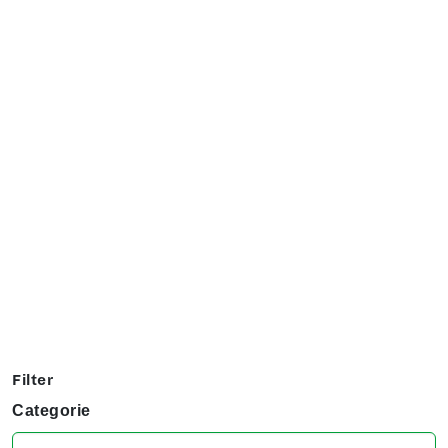
Exposanten overzicht
Filter op jouw favoriete hobby om te kijken welke stands
jij niet kunt missen tijdens het KreaDoe!
Filter
Categorie