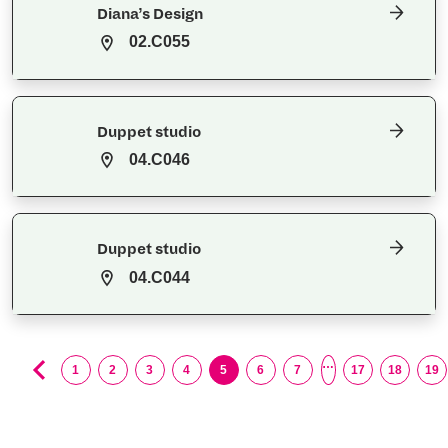
Diana’s Design
02.C055
Duppet studio
04.C046
Duppet studio
04.C044
…
1
2
3
4
5
6
7
17
18
19