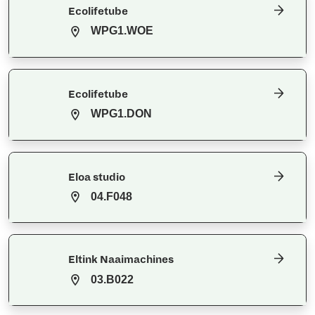
Ecolifetube
WPG1.WOE
Ecolifetube
WPG1.DON
Eloa studio
04.F048
Eltink Naaimachines
03.B022