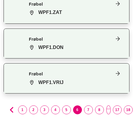
Frøbel
WPF1.ZAT
Frøbel
WPF1.DON
Frøbel
WPF1.VRIJ
…
1
2
3
4
5
6
7
8
17
18