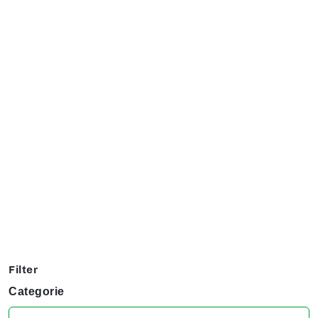
Exposanten overzicht
Filter op jouw favoriete hobby om te kijken welke stands
jij niet kunt missen tijdens het KreaDoe!
Filter
Categorie