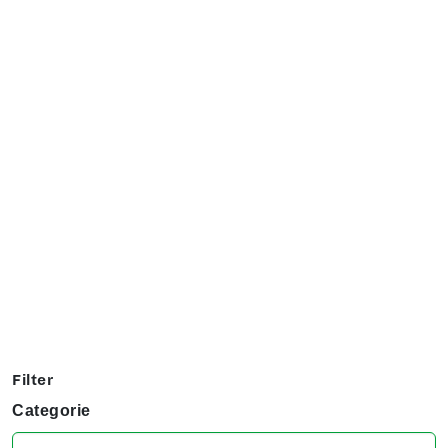
Exposanten overzicht
Filter op jouw favoriete hobby om te kijken welke stands
jij niet kunt missen tijdens het KreaDoe!
Filter
Categorie