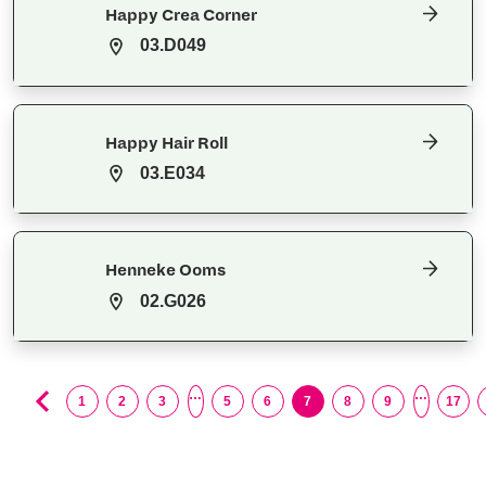
Happy Crea Corner
03.D049
Happy Hair Roll
03.E034
Henneke Ooms
02.G026
…
…
1
2
3
5
6
7
8
9
17