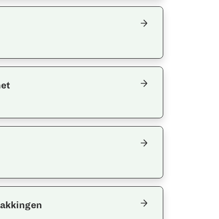
het
pakkingen