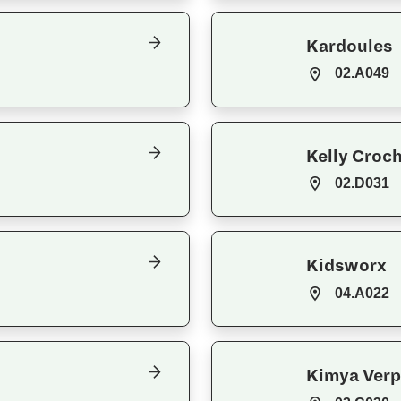
Kardoules
02.A049
Kelly Croc
02.D031
Kidsworx
04.A022
Kimya Ver