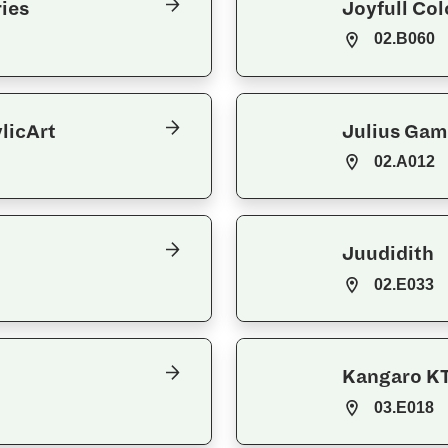
ies
Joyfull Col
02.B060
ylicArt
Julius Gam
02.A012
Juudidith
02.E033
Kangaro KT
03.E018