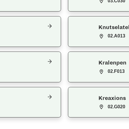
03.C030
Knutselate
02.A013
Kralenpen
02.F013
Kreaxions
02.G020