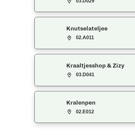
03.D029
Knutselateljee
02.A011
Kraaltjesshop & Zizy
03.D041
Kralenpen
02.E012