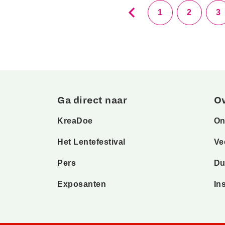
1
2
3
Ga direct naar
O
KreaDoe
On
Het Lentefestival
Ve
Pers
Du
Exposanten
In