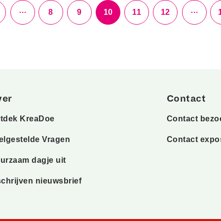
…
…
8
9
10
11
12
ver
Contact
tdek KreaDoe
Contact bezo
elgestelde Vragen
Contact expo
urzaam dagje uit
schrijven nieuwsbrief