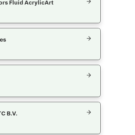
ors Fluid AcrylicArt
es
C B.V.