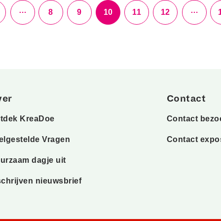
…
…
8
9
10
11
12
ver
Contact
tdek KreaDoe
Contact bezo
elgestelde Vragen
Contact expo
urzaam dagje uit
schrijven nieuwsbrief