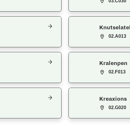
03.C030
Knutselate
02.A013
Kralenpen
02.F013
Kreaxions
02.G020