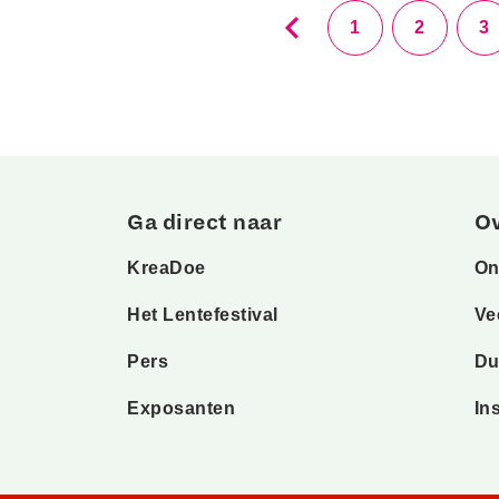
1
2
3
Ga direct naar
O
KreaDoe
On
Het Lentefestival
Ve
Pers
Du
Exposanten
In