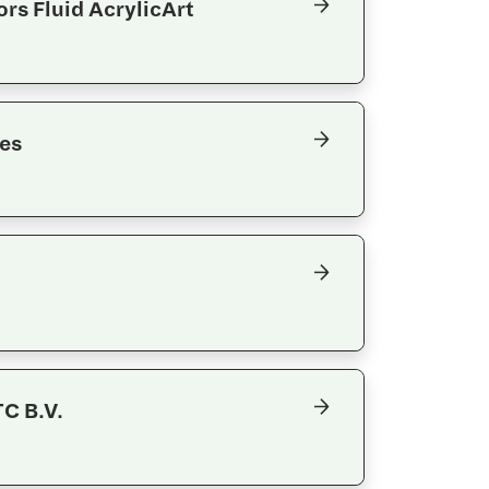
ors Fluid AcrylicArt
es
C B.V.