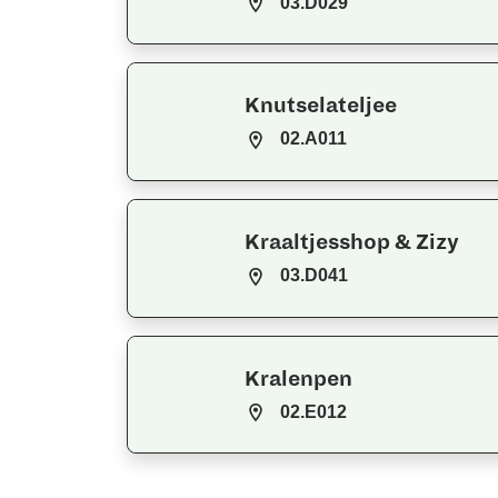
03.D029
Knutselateljee
02.A011
Kraaltjesshop & Zizy
03.D041
Kralenpen
02.E012