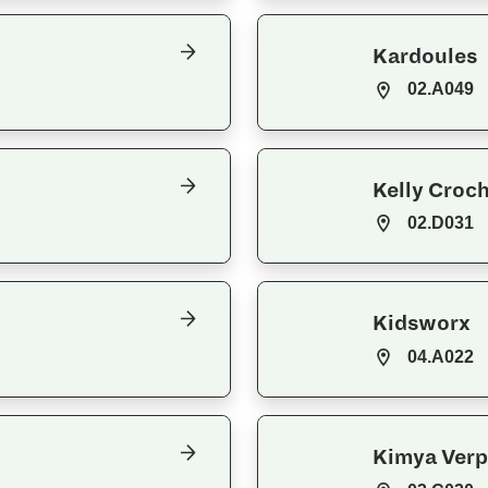
Kardoules
02.A049
Kelly Croc
02.D031
Kidsworx
04.A022
Kimya Ver