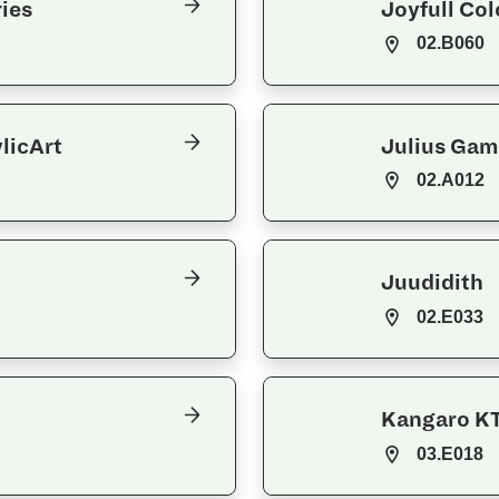
ies
Joyfull Col
02.B060
ylicArt
Julius Gam
02.A012
Juudidith
02.E033
Kangaro KT
03.E018