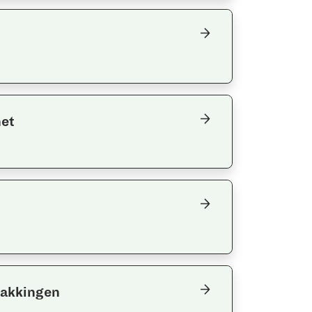
het
pakkingen