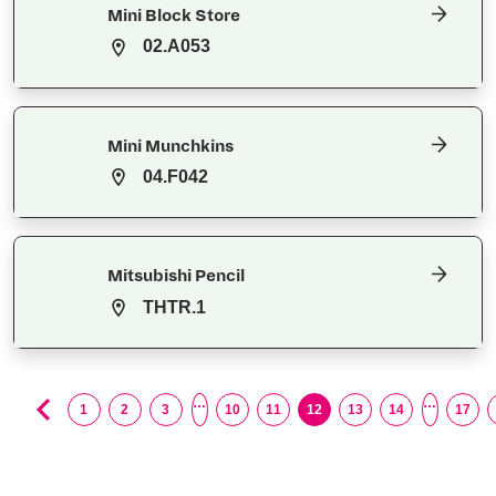
Mini Block Store
02.A053
Mini Munchkins
04.F042
Mitsubishi Pencil
THTR.1
…
…
1
2
3
10
11
12
13
14
17