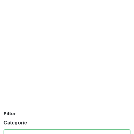
Exposanten overzicht
Filter op jouw favoriete hobby om te kijken welke stands
jij niet kunt missen tijdens het KreaDoe!
Filter
Categorie