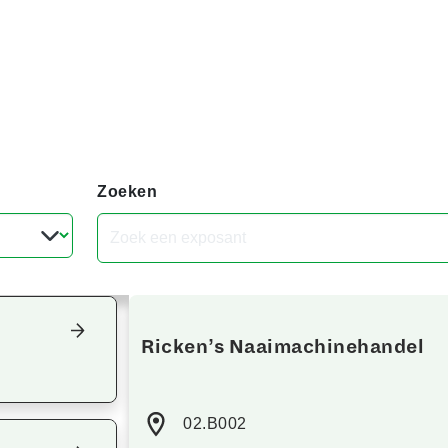
Zoeken
Focus terug op het overzicht
Ricken’s Naaimachinehandel
02.B002