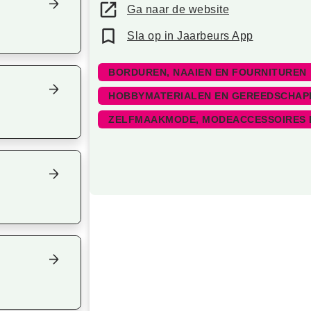
Ga naar de website
Sla op in Jaarbeurs App
BORDUREN, NAAIEN EN FOURNITUREN
HOBBYMATERIALEN EN GEREEDSCHAP
ZELFMAAKMODE, MODEACCESSOIRES 
Focus op volgend item