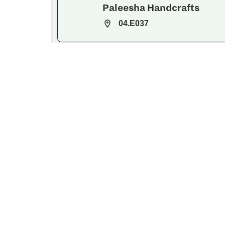
Paleesha Handcrafts
04.E037
Paper Gifts BV
03.B056
Pearlita Aroma Hub
WPH1.ZON
Pearlita Aroma Hub
WPH1.ZAT