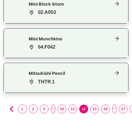
Mini Block Store
02.A053
Mini Munchkins
04.F042
Mitsubishi Pencil
THTR.1
…
…
1
2
3
10
11
12
13
14
17