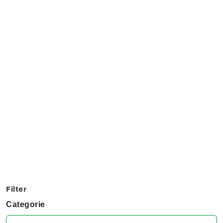
Exposanten overzicht
Filter op jouw favoriete hobby om te kijken welke stands
jij niet kunt missen tijdens het KreaDoe!
Filter
Categorie