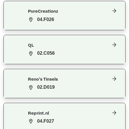
PureCreationz
04.F026
QL
02.C056
Reno’s Tinsels
02.D019
Reprint.nl
04.F027