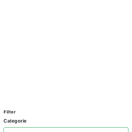
Exposanten overzicht
Filter op jouw favoriete hobby om te kijken welke stands
jij niet kunt missen tijdens het KreaDoe!
Filter
Categorie