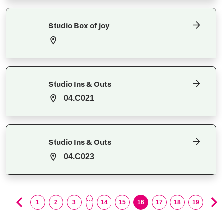
Studio Box of joy
Studio Ins & Outs
04.C021
Studio Ins & Outs
04.C023
…
1
2
3
14
15
16
17
18
19