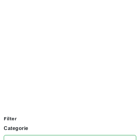
Exposanten overzicht
Filter op jouw favoriete hobby om te kijken welke stands
jij niet kunt missen tijdens het KreaDoe!
Filter
Categorie