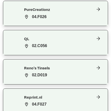
PureCreationz
04.F026
QL
02.C056
Reno’s Tinsels
02.D019
Reprint.nl
04.F027