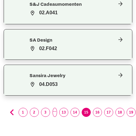
S&J Cadeaumomenten
02.A041
SA Design
02.F042
Sansira Jewelry
04.D053
…
1
2
3
13
14
15
16
17
18
19