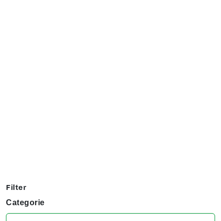
Exposanten overzicht
Filter op jouw favoriete hobby om te kijken welke stands
jij niet kunt missen tijdens het KreaDoe!
Filter
Categorie