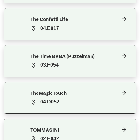
The Confetti Life
04.E017
The Time BVBA (Puzzelman)
03.F054
TheMagicTouch
04.D052
TOMMASINI
02.E042