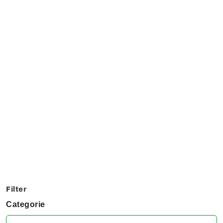
Exposanten overzicht
Filter op jouw favoriete hobby om te kijken welke stands
jij niet kunt missen tijdens het KreaDoe!
Filter
Categorie