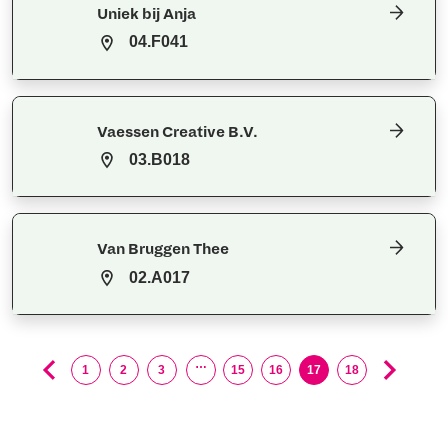
Uniek bij Anja
04.F041
Vaessen Creative B.V.
03.B018
Van Bruggen Thee
02.A017
…
1
2
3
15
16
17
18