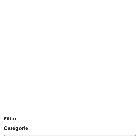
Exposanten overzicht
Filter op jouw favoriete hobby om te kijken welke stands
jij niet kunt missen tijdens het KreaDoe!
Filter
Categorie