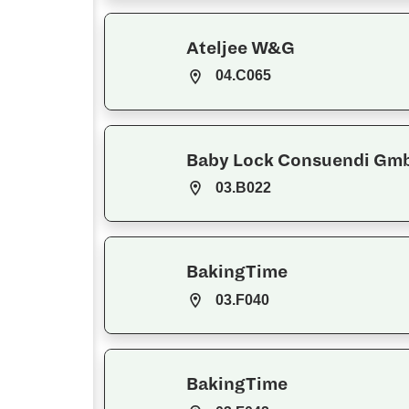
Ateljee W&G
04.C065
Baby Lock Consuendi Gm
03.B022
BakingTime
03.F040
BakingTime