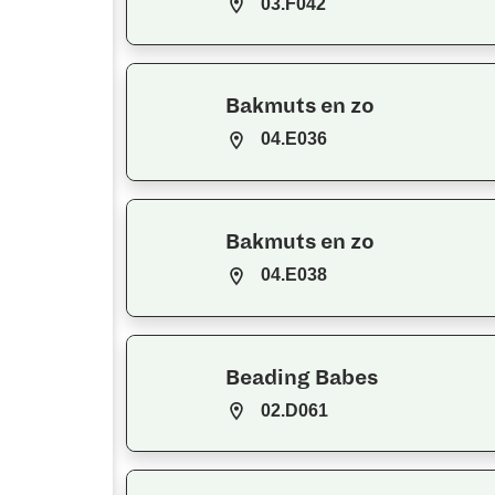
03.F042
Bakmuts en zo
04.E036
Bakmuts en zo
04.E038
Beading Babes
02.D061