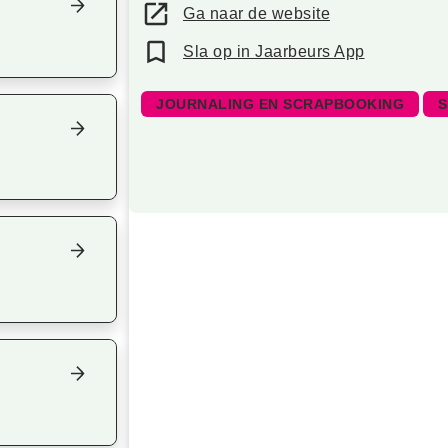
Ga naar de website
Sla op in Jaarbeurs App
JOURNALING EN SCRAPBOOKING
S
Focus op volgend item