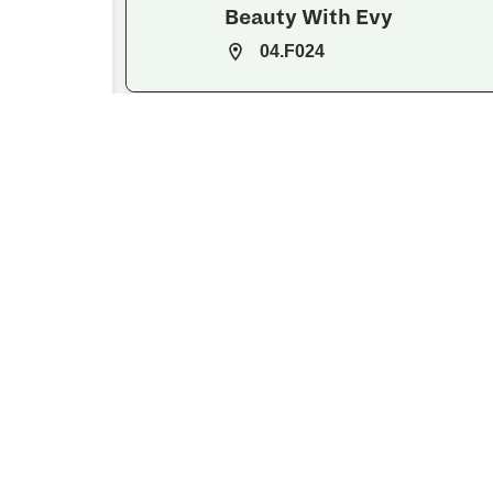
Beauty With Evy
04.F024
Bij Pluis
04.F022
Bloemenboerderij de
Scholte
THTR.2
Boekhandel Vos & van der
Leer