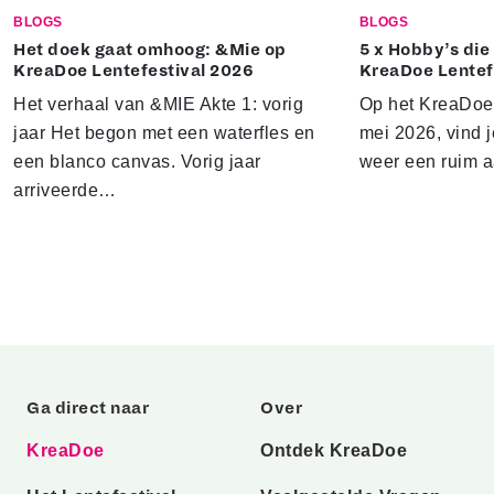
BLOGS
BLOGS
Het doek gaat omhoog: &Mie op
5 x Hobby’s die 
KreaDoe Lentefestival 2026
KreaDoe Lentef
Het verhaal van &MIE Akte 1: vorig
Op het KreaDoe L
jaar Het begon met een waterfles en
mei 2026, vind j
een blanco canvas. Vorig jaar
weer een ruim 
arriveerde…
Ga direct naar
Over
KreaDoe
Ontdek KreaDoe