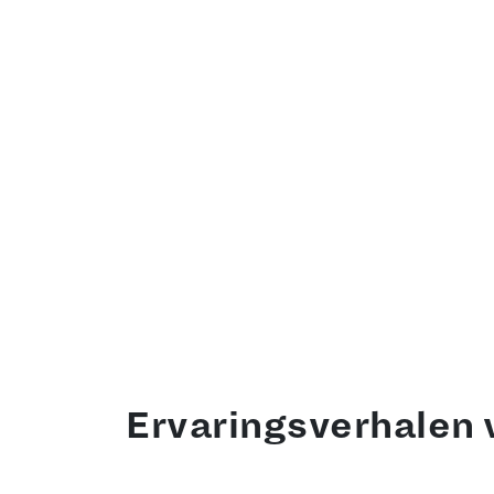
W
Met ho
ontde
snijplan
Ervaringsverhalen