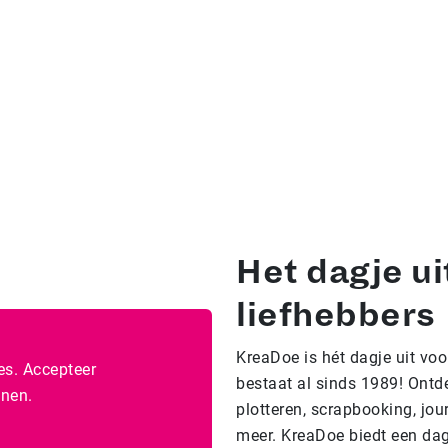
Het dagje ui
liefhebbers
KreaDoe is hét dagje uit vo
es. Accepteer
bestaat al sinds 1989! Ontde
nen.
plotteren, scrapbooking, jo
meer. KreaDoe biedt een dag