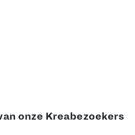
elke workshop ga jij volge
nderden workshops is er altijd iets leuks te doen en iets ni
kken! Haak een nieuw kussen voor je bank, personaliseer je
k met houtbranden, leer aquarellen en nog véél meer. Ontdek 
Bekijk de workshops
 van onze Kreabezoekers