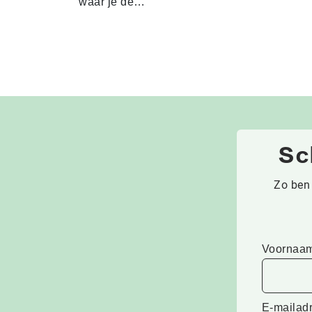
waar je de…
Sc
Zo ben 
Voornaa
E-mailad