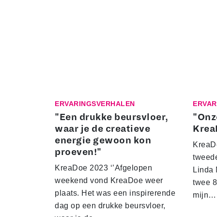
ERVARINGSVERHALEN
ERVAR
"Een drukke beursvloer,
"Onz
waar je de creatieve
Krea
energie gewoon kon
KreaDo
proeven!"
tweede
KreaDoe 2023 ‘’Afgelopen
Linda
weekend vond KreaDoe weer
twee 8
plaats. Het was een inspirerende
mijn…
dag op een drukke beursvloer,