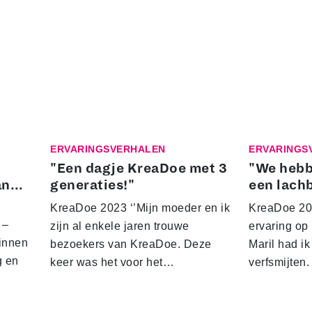
ERVARINGSVERHALEN
ERVARINGS
"Een dagje KreaDoe met 3
"We hebb
an…
generaties!"
een lach
KreaDoe 2023 ‘’Mijn moeder en ik
KreaDoe 20
 –
zijn al enkele jaren trouwe
ervaring o
innen
bezoekers van KreaDoe. Deze
Maril had i
g en
keer was het voor het…
verfsmijten