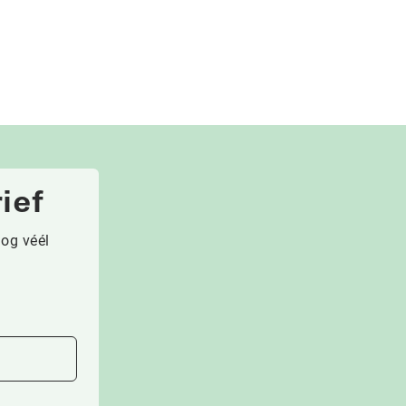
ief
nog véél