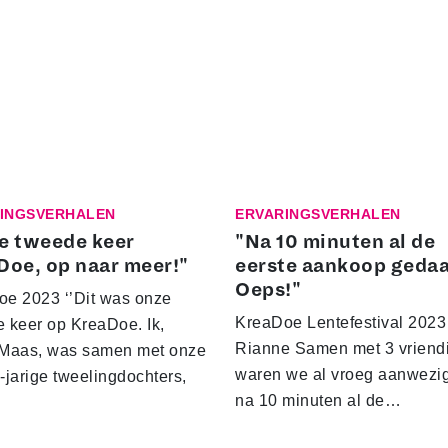
INGSVERHALEN
ERVARINGSVERHALEN
e tweede keer
"Na 10 minuten al de
Doe, op naar meer!"
eerste aankoop geda
Oeps!"
e 2023 ‘’Dit was onze
KreaDoe Len­te­fes­ti­val 2023
 keer op KreaDoe. Ik,
Rianne Samen met 3 vriend
 Maas, was samen met onze
waren we al vroeg aanwezi
-jarige tweelingdochters,
na 10 minuten al de…