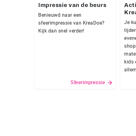
Impressie van de beurs
Acti
Kre
Benieuwd naar een
Je ku
sfeerimpressie van KreaDoe?
tijde
Kijk dan snel verder!
even
shop
mater
kids 
allem
Sfeerimpressie