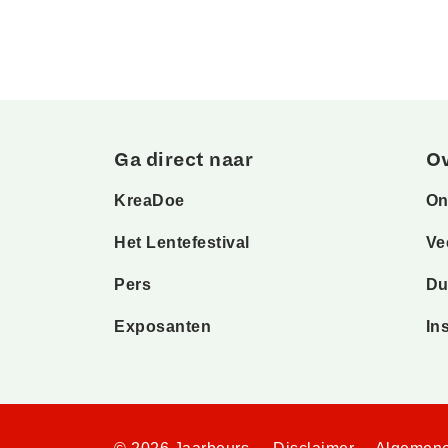
Ga direct naar
O
KreaDoe
On
Het Lentefestival
Ve
Pers
Du
Exposanten
In