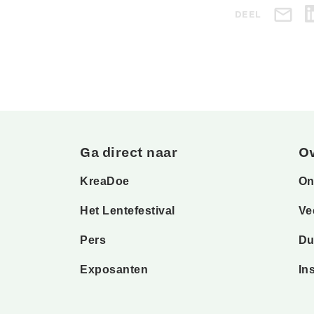
DEEL
Ga direct naar
O
KreaDoe
On
Het Lentefestival
Ve
Pers
Du
Exposanten
In