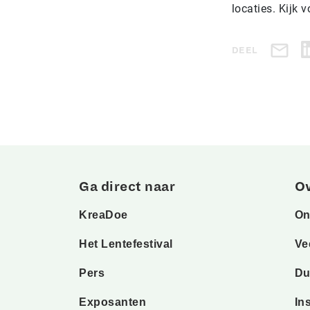
locaties. Kijk
DEEL
Ga direct naar
O
KreaDoe
On
Het Lentefestival
Ve
Pers
Du
Exposanten
In