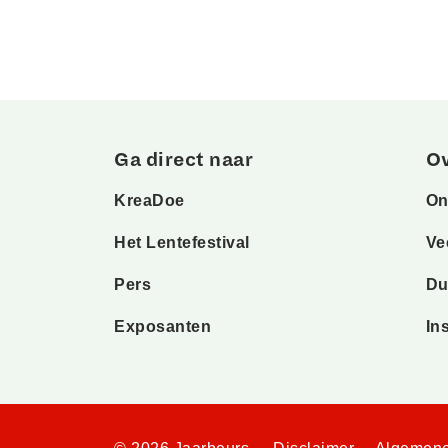
Ga direct naar
O
KreaDoe
On
Het Lentefestival
Ve
Pers
Du
Exposanten
In